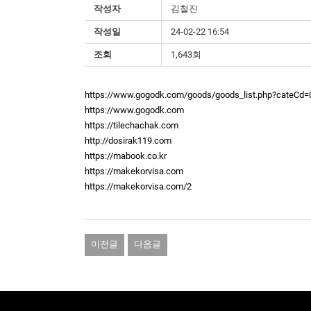
작성자
김철진
작성일
24-02-22 16:54
조회
1,643회
https://www.gogodk.com/goods/goods_list.php?cateCd
https://www.gogodk.com
https://tilechachak.com
http://dosirak119.com
https://mabook.co.kr
https://makekorvisa.com
https://makekorvisa.com/2
이전글
다음글