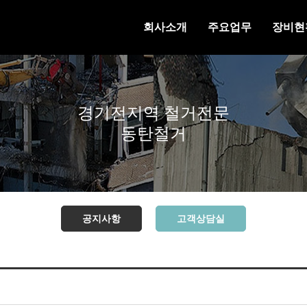
회사소개
주요업무
장비현
경기전지역 철거전문
동탄철거
공지사항
고객상담실