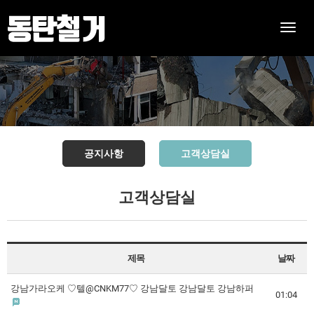
Toggle
naviga
공지사항
고객상담실
고객상담실
제목
날짜
강남가라오케 ♡텔@CNKM77♡ 강남달토 강남달토 강남하퍼
01:04