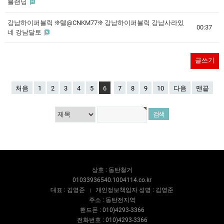
블랜딩
강남하이퍼블릭 ❊텔@CNKM77❊ 강남하이퍼블릭 강남사라있
00:37
네 강남달토
글쓰기
처음
1
2
3
4
5
6
7
8
9
10
다음
맨끝
상호 : 동탄철거
01033936540.1004114.co.kr
대표 : 김영준
개인정보책임자 성명 : 김영준
주소 : 동탄전지역
핸드폰 : 010)4293-3366
전화번호 : 010)4293-3366