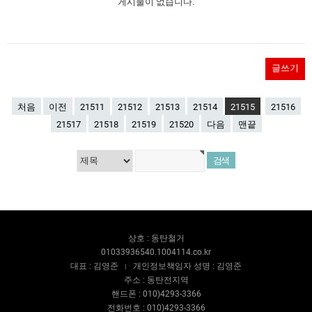
게시물이 없습니다.
글쓰기
처음
이전
21511
21512
21513
21514
21515
21516
21517
21518
21519
21520
다음
맨끝
상호 : 동탄철거
01033936540.1004114.co.kr
대표 : 김영준
개인정보책임자 성명 : 김영준
주소 : 동탄전지역
핸드폰 : 010)4293-3366
전화번호 : 010)4293-3366