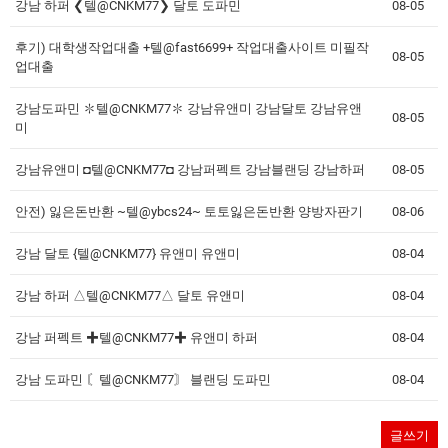
강남 하퍼 ❮텔@CNKM77❯ 달토 도파민
08-05
후기) 대학생작업대출 +텔@fast6699+ 작업대출사이트 미필작
08-05
업대출
강남도파민 ✽텔@CNKM77✽ 강남유앤미 강남달토 강남유앤
08-05
미
강남유앤미 ◘텔@CNKM77◘ 강남퍼펙트 강남블랜딩 강남하퍼
08-05
안전) 잃은돈반환 ~텔@ybcs24~ 토토잃은돈반환 양방자판기
08-06
강남 달토 {텔@CNKM77} 유앤미 유앤미
08-04
강남 하퍼 △텔@CNKM77△ 달토 유앤미
08-04
강남 퍼펙트 ✚텔@CNKM77✚ 유앤미 하퍼
08-04
강남 도파민 〘텔@CNKM77〙 블랜딩 도파민
08-04
글쓰기