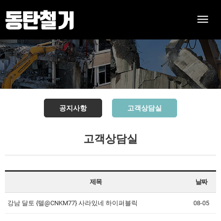
Toggle
naviga
공지사항
고객상담실
고객상담실
제목
날짜
강남 달토 {텔@CNKM77} 사라있네 하이퍼블릭
08-05