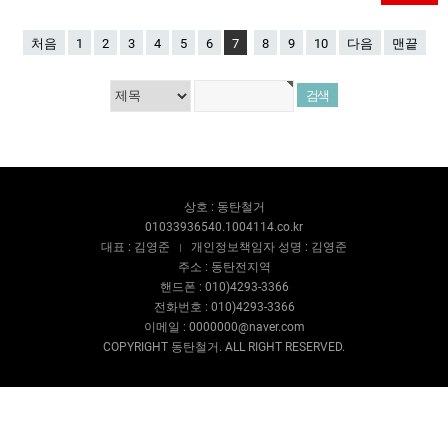
처음
1
2
3
4
5
6
7
8
9
10
다음
맨끝
상호 : 동탄철거
01033936540.1004114.co.kr
대표 : 김영준
개인정보책임자 성명 : 김영준
주소 : 동탄전지역
핸드폰 : 010)4293-3366
전화번호 : 010)4293-3366
이메일 : 0000000@naver.com
COPYRIGHT 동탄철거. ALL RIGHT RESERVED.